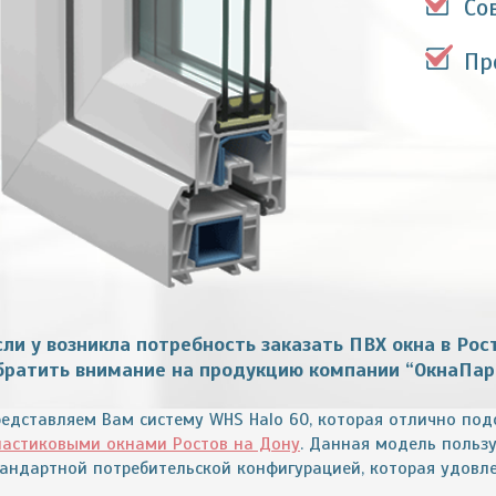
Со
Пр
сли у возникла потребность заказать ПВХ окна
в Рос
братить внимание на продукцию компании “ОкнаПар
редставляем Вам систему WHS Halo 60, которая отлично под
ластиковыми окнами
Ростов на Дону
. Данная модель польз
тандартной потребительской конфигурацией, которая удовл