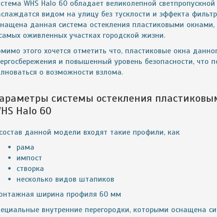
истема WHS Halo 60 обладает великолепной светпропускной
аслаждатся видом на улицу без тусклости и эффекта фильт
снащена данная система остекления пластиковыми окнами, 
 самых оживленных участках городской жизни.
омимо этого хочется отметить что, пластиковые окна данно
нергосбережения и повышенный уровень безопасности, что 
олноваться о возможности взлома.
араметры системы остекления пластиков
HS Halo 60
 состав данной модели входят такие профили, как
рама
импост
створка
несколько видов штапиков
онтажная ширина профиля 60 мм
пециальные внутренние перегородки, которыми оснащена си