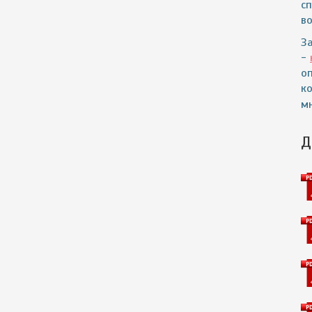
с
в
З
-
о
к
мн
Д