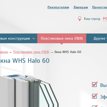
Покупателям
Дилерам
Проектн
Р
Ваш город:
вые конструкции
Пластиковые окна (ПВХ)
Другие 
авная
→
Пластиковые окна (ПВХ)
→ Окна WHS Halo 60
кна WHS Halo 60
Вы
Эф