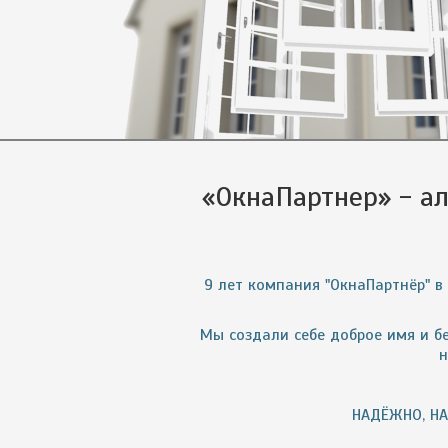
«ОкнаПартнер» - а
9 лет компания "ОкнаПартнёр" в
Мы создали себе доброе имя и бе
н
НАДЁЖНО, НАВ